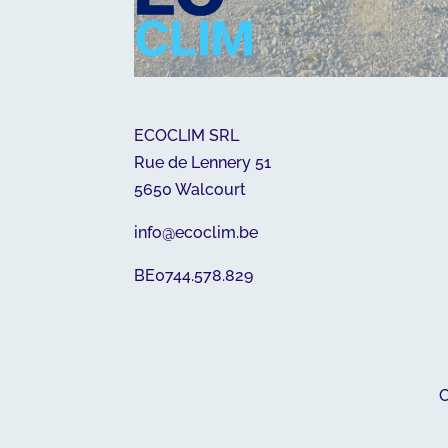
ECOCLIM SRL
Rue de Lennery 51
5650 Walcourt
info@ecoclim.be
BE0744.578.829
C