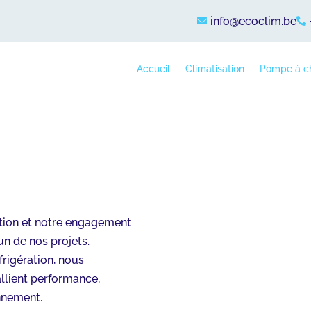
info@ecoclim.be


Accueil
Climatisation
Pompe à c
ation et notre engagement
un de nos projets.
éfrigération, nous
llient performance,
onnement.