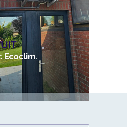
UIT
ec
Ecoclim
.